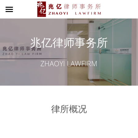
首页
关于兆亿
兆亿律师事务所
兆亿动态
创始人致辞
ZHAOYI LAWFIRM
律所简介
专业团队
律所概况
党建之家
兆亿荣誉
社会责任
律所概况
组织架构
军人之家
业务范围