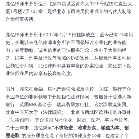
兆亿律师事务所位于北京市西城区黄寺大街26号院德胜置业大
厦1号楼7层701室，是经北京市司法局批准成立的合伙人制综
合律师事务所。
兆亿律师事务所于2002年7月29日挂牌成立，至今已有23年历
史，长期以来兆亿律师事务所在不同领域以专业化的业务能
力，睿智勤勉、诚实信用的司法服务理念，承办了大量的经
济、民事、刑事及行政等领域的诉讼案件，从疑难刑事案件到
巨额经济纠纷，兆亿律师都具有丰富的办案经验，兆亿旗下执
业律师在界内皆享有较高知名度。
另外，兆亿在金融、房地产诉讼领域及学校、医院、银行等企
事业单位的非诉领域中长期担任法律顾问，曾服务于香港大新
银行、英国BBC基金会、瑞典翡翠旅行社、哈尔滨顺瀛集团、
北京中医药大学（法律顾问）、北京市西城区德胜街道办事处
（法律顾问） 等众多国内外企业、财团、政府、事业单位等。
二十三年来，兆亿秉承
“不求急进、唯求务实、诚信为本、创
思进取”
的服务理念创造了良好的法律服务口碑，也建立了专