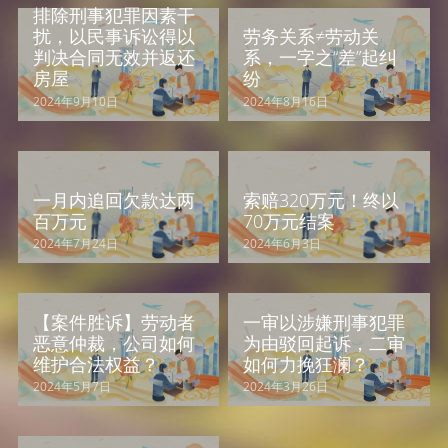
排除刑事犯罪因素干
扰，以民事诉讼得以
劳务关系≠劳动关
判决合同无效并返还
系，一字之“差”起纠
房屋
纷
2024年9月10日
2024年8月16日
一月内追回欠款达两
索赔320万元！终以
百万元
70万元结案
2024年7月24日
2024年6月3日
【案件胜诉】劳动者
一审以涉嫌刑事犯罪
恶意仲裁，公司如何
为由驳回起诉，二审
维护合法权益？
如何力挽狂澜？
2024年5月7日
2024年3月26日