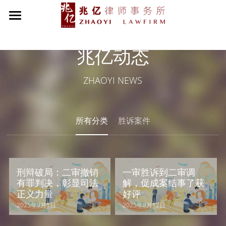
首页
兆亿动态
关于兆亿
ZHAOYI NEWS
兆亿动态
创始人致辞
律所简介
专业团队
所有分类
胜诉案件
律所概况
党建之家
兆亿荣誉
社会责任
刑辩破局：二审撤销
一审胜诉到二审调
组织架构
军人之家
有罪判决，彰显司法
解，促成案结事了获
正义力量
好评
业务范围
2025年9月1日
2025年8月12日